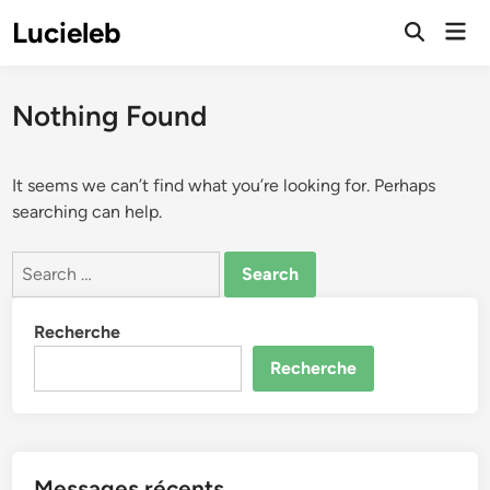
Skip
Lucieleb
Mai
to
Open
Men
Search
content
Nothing Found
It seems we can’t find what you’re looking for. Perhaps
searching can help.
Search
for:
Recherche
Recherche
Messages récents