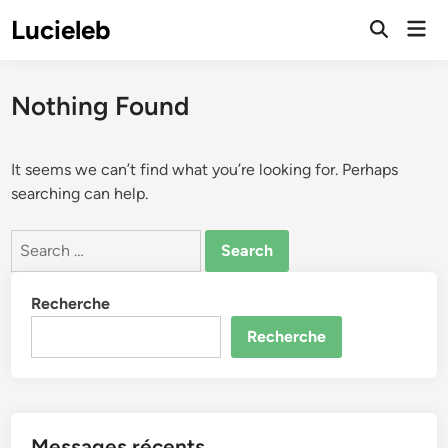
Skip
Lucieleb
Mai
to
Open
Men
Search
content
Nothing Found
It seems we can’t find what you’re looking for. Perhaps
searching can help.
Search
for:
Recherche
Recherche
Messages récents